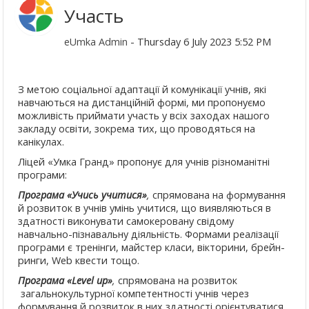
Участь
eUmka Admin
- Thursday 6 July 2023 5:52 PM
З метою соціальної адаптації й комунікації учнів, які
навчаються на дистанційній формі, ми пропонуємо
можливість приймати участь у всіх заходах нашого
закладу освіти, зокрема тих, що проводяться на
канікулах.
Ліцей «Умка Гранд» пропонує для учнів різноманітні
програми:
Програма «Учись учитися»
,
спрямована на формування
й розвиток в учнів умінь учитися, що виявляються в
здатності виконувати самокеровану свідому
навчально-пізнавальну діяльність. Формами реалізації
програми є тренінги, майстер класи, вікторини, брейн-
ринги,
Web
квести тощо.
Програма «
Level
up
»
,
спря
мована на розвиток
загальнокультурної компетентності учнів через
формування й розвиток в них
здатності орієнтуватися