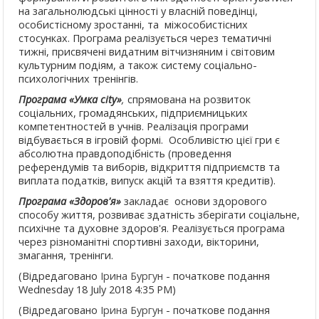
на загальнолюдські цінності у власній поведінці,
особистісному зростанні, та міжособистісних
стосунках. Програма реалізується через тематичні
тижні, присвячені видатним вітчизняним і світовим
культурним подіям, а також систему соціально-
психологічних тренінгів.
Програма «Умка с
ity
»
,
спрямована на р
озвиток
соціальних, громадянських, підприємницьких
компетентностей в учнів. Реалізація програми
відбувається в ігровій формі. Особливістю цієї гри є
абсолютна правдоподібність (проведення
референдумів та виборів, відкриття підприємств та
виплата податків, випуск акцій та взяття кредитів).
Програма «Здоров'я»
закладає основи здорового
способу життя, розвиває здатність зберігати соціальне,
психічне та духовне здоров'я. Реалізується програма
через різноманітні спортивні заходи, вікторини,
змагання, тренінги.
(Відредаговано
Ірина Бургун
- початкове подання
Wednesday 18 July 2018 4:35 PM)
(Відредаговано
Ірина Бургун
- початкове подання