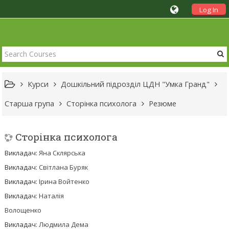
Log In
Курси
Дошкільний підрозділ ЦДН "Умка Гранд"
Старша група
Сторінка психолога
Резюме
Сторінка психолога
Викладач:
Яна Cклярська
Викладач:
Світлана Буряк
Викладач:
Ірина Войтенко
Викладач:
Наталія
Волощенко
Викладач:
Людмила Дема