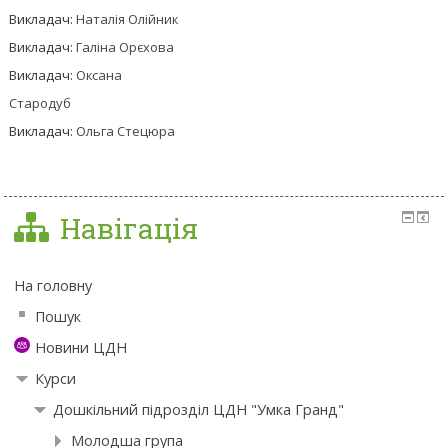
Викладач:
Наталія Олійник
Викладач:
Галіна Орєхова
Викладач:
Оксана
Стародуб
Викладач:
Ольга Стецюра
Навігація
На головну
Пошук
Новини ЦДН
Курси
Дошкільний підрозділ ЦДН "Умка Гранд"
Молодша група