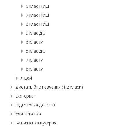
6 клас НУШ
7 клас НУШ
8 клас НУШ
9 клас ДС
6 клас ІУ
5 клас ДС
7 клас ІУ
8 клас ІУ
Ліцей
Дистанційне навчання (1,2 класи)
Екстернат
Підготовка до ЗНО
Учительська
Батьківська цукерня