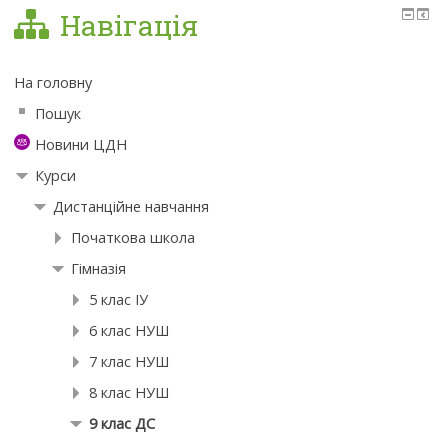
Навігація
На головну
Пошук
Новини ЦДН
Курси
Дистанційне навчання
Початкова школа
Гімназія
5 клас ІУ
6 клас НУШ
7 клас НУШ
8 клас НУШ
9 клас ДС