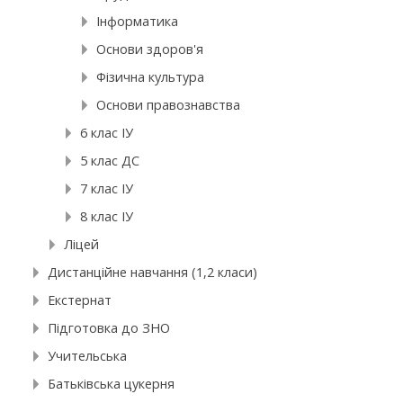
Інформатика
Основи здоров'я
Фізична культура
Основи правознавства
6 клас ІУ
5 клас ДС
7 клас ІУ
8 клас ІУ
Ліцей
Дистанційне навчання (1,2 класи)
Екстернат
Підготовка до ЗНО
Учительська
Батьківська цукерня