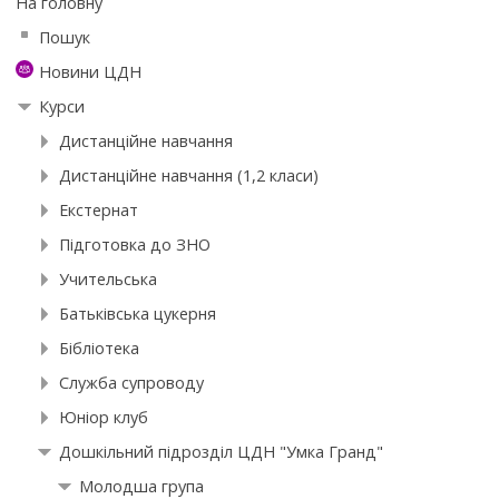
На головну
Пошук
Новини ЦДН
Курси
Дистанційне навчання
Дистанційне навчання (1,2 класи)
Екстернат
Підготовка до ЗНО
Учительська
Батьківська цукерня
Бібліотека
Служба супроводу
Юніор клуб
Дошкільний підрозділ ЦДН "Умка Гранд"
Молодша група