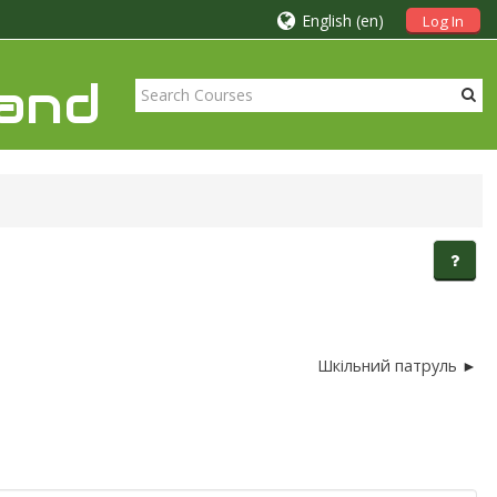
English ‎(en)‎
Log In
rand
Шкільний патруль