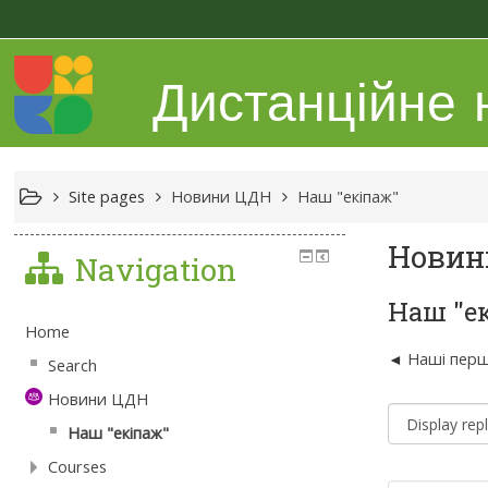
Дистанційне
Site pages
Новини ЦДН
Наш "екіпаж"
Новин
Navigation
Наш "е
Home
Наші перш
Search
Новини ЦДН
Наш "екіпаж"
Courses