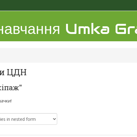
 навчання Umka G
и ЦДН
кіпаж"
ачки!