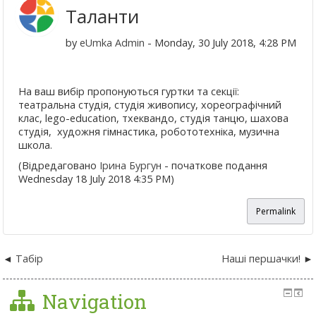
Таланти
by
eUmka Admin
- Monday, 30 July 2018, 4:28 PM
На ваш вибір пропонуються гуртки та секції:
театральна студія, студія живопису, хореографічний
клас, lego-еducation, тхеквандо, студія танцю, шахова
студія, художня гімнастика, робототехніка, музична
школа.
(Відредаговано
Ірина Бургун
- початкове подання
Wednesday 18 July 2018 4:35 PM)
Permalink
Табір
Наші першачки!
Navigation