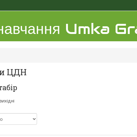
 навчання Umka G
и ЦДН
табір
вихідні